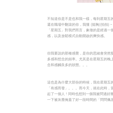
不知道你是不是也和我一樣，每到星期五的
還在職場中翻滾的你，我懂 (搥胸)(拍拍) ~
「星期五」對我們而言，象徵的是經過一
感，以及放鬆模式自動開啟的爽快感。
但我要說的那種感覺，是你的思緒會突然
多感和想念的頻率。尤其是在星期五的晚
念和感觸良多的狀態。。。
這也是為什麼大部份的時候，我在星期五
「有感而發」。。。而今天，就在此時，
起了一個人 ! 同時也想到一個我被問過
一下被灰塵掩蓋了好一段時間的「問問佩