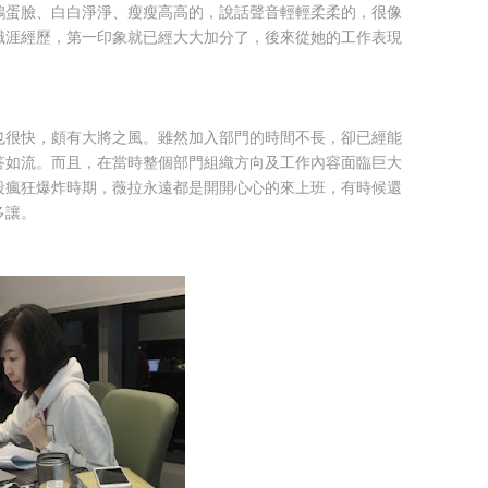
鵝蛋臉、白白淨淨、瘦瘦高高的，說話聲音輕輕柔柔的，很像
職涯經歷，第一印象就已經大大加分了，後來從她的工作表現
也很快，頗有大將之風。雖然加入部門的時間不長，卻已經能
答如流。而且，在當時整個部門組織方向及工作內容面臨巨大
段瘋狂爆炸時期，薇拉永遠都是開開心心的來上班，有時候還
多讓。