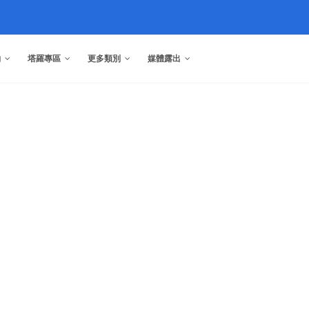
約
塔羅專區
更多類別
媒體露出