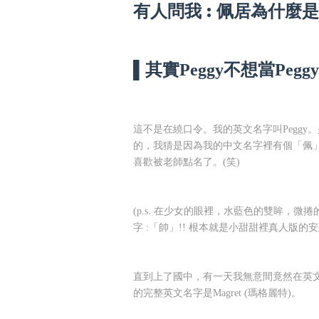
有人問我 : 佩居為什麼是
▌其實Peggy不想當Peggy
這不是在繞口令。我的英文名字叫Peggy
的，我猜是因為我的中文名字裡有個「佩」字的
喜歡被老師點名了。(笑)
(p.s. 在少女的眼裡，水藍色的雙眸，
字 :「帥」!! 根本就是小甜甜裡真人版的安
直到上了國中，有一天我無意間竟然在英文
的完整英文名字是Magret (瑪格麗特)。