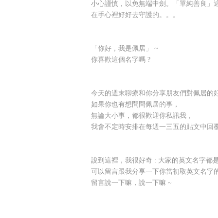
小心謹慎，以免無端中劍。「單純善良」
在手心裡好好去
守護的。。。
「你好，我是佩居」 ~
你喜歡這個名字嗎 ?
今天的週末聊療和你分享朋友們對佩居的
如果你也有想問問佩居的事，
無論大小事，都很歡迎你私訊我，
我會不定時安排在每週一三五的貼文中回
說到這裡，我很好奇 : 大家的英文名字都是
可以留言跟我分享一下你當初取英文名字的
留言說一下嘛，說一下嘛 ~