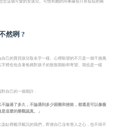
 很想念這個可愛的女孩兒。可惜和她的同事緣份只有短短的兩
不然咧 ?
為自己的寶貝孩兒取名字一樣。心裡盼望的不只是一個千挑萬
名字裡也包含著爸媽對孩子的殷殷期盼和寄望。我也是一樣
對自己的一個期許 :
己不論過了多久，不論遇到多少困難和挫敗，都還是可以像薇
遠是這麼的樂觀認真。」
大染缸裡載浮載沉的我們，即便自己沒有害人之心，也不得不