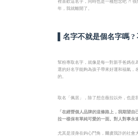
裡喜歡這名字，同時也是一種想念吧 ?!
年，我就離開了。
▌名字不就是個名字嗎 ? 
幫粉專取名字，就像是每一對新手爸媽在
選的好名字能夠為孩子帶來好運和福氣，
的。
取名「佩居」，除了想念薇拉以外，也是我
「在經營個人品牌的這條路上，我期望自
拉一樣保有單純可愛的一面。對人對事永
尤其是浸身在鉤心鬥角，爾虞我詐的社會