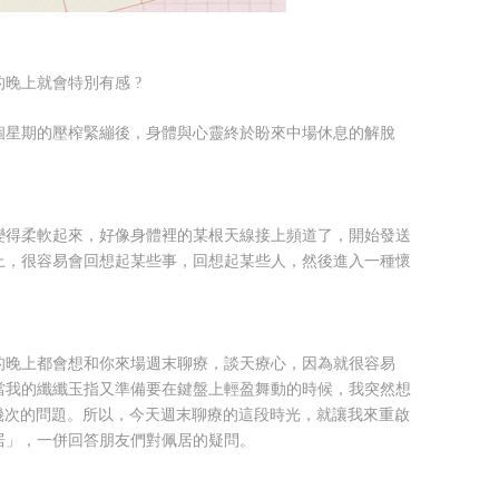
晚上就會特別有感 ?
個星期的壓榨緊繃後，身體與心靈終於盼來中場休息
的解脫
變得柔軟起來，好像身體裡的某根天線接上頻道了，開始發送
上，很容易會回想起某些事，回想起某些人，然後進入一種懷
的晚上都會想和你來場週末聊療，談天療心，因為就很容易
當我的纖纖玉指又準備要在鍵盤上輕盈舞動的時候，我突然想
好幾次的問題。所以，今天週末聊療的這段時光，就讓我來重啟
居」，一併回答朋友們對佩居的疑問。