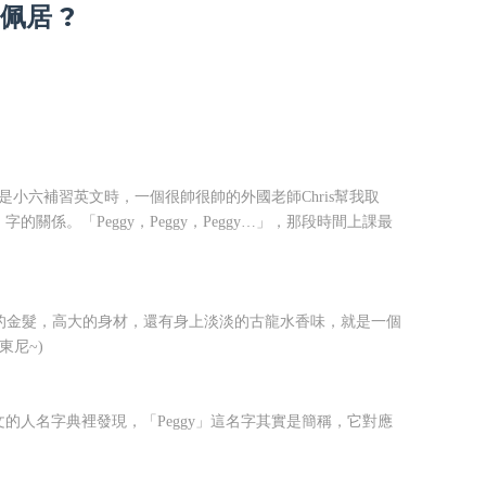
佩居 ?
。是小六補習英文時，一個很帥很帥的外國老師Chris幫我取
關係。「Peggy，Peggy，Peggy…」，那段時間上課最
微捲的金髮，高大的身材，還有身上淡淡的古龍水香味，就是一個
東尼~)
的人名字典裡發現，「Peggy」這名字其實是簡稱，它對應