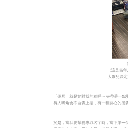
(這是當
大夥兒決定
「佩居」就是她對我的稱呼 ~ 夾帶著一
得人嘴角會不自覺上揚，有一種開心的感
於是，當我要幫粉專取名字時，當下第一