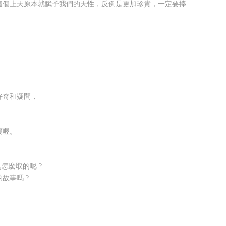
這個上天原本就賦予我們的天性，反倒是更加珍貴，一定要捧
好奇和疑問，
覆喔。
怎麼取的呢 ?
故事嗎 ?