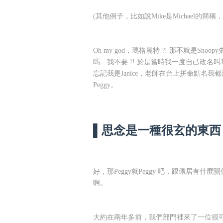
(其他例子，比如說Mike是Michael的簡稱，Al
Oh my god，瑪格麗特 ?! 那不就是
嗎…我不要 !! 於是當時我一度自己改名叫
忘記我是Janice，老師在台上拼命點名
Peggy。
▌思念是一種很玄的東西 
好，那Peggy就Peggy 吧，跟佩居有什
啊。
大約在兩年多前，我們部門裡來了一位很可愛