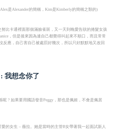
ex是Alexander的簡稱，Kim是Kimberly的簡稱之類的)
Snoopy史努比卡通裡面那個滿臉雀斑，又一天到晚愛告狀的捲髮女孩
Janice，但是後來因為連自己都覺得叫起來不順口，而且常常
我都沒反應，自己害自己被處罰好幾次，所以只好默默地又改回
: 我想念你了
麼關係呢 ? 如果要用國語發音Peggy，那也是佩姬，不會是佩居
的女生­ – 薇拉。她是當時的主管B女帶著我一起面試新人