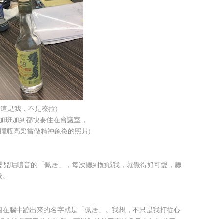
(這是我，不是薇拉)
年加班加到都快要住在會議室，
擺瓶高梁當做精神象徵的照片)
點嬰兒咕噥音的「佩居」，每次聽到她喊我，就覺得好可愛，聽
覺。
個在腦中蹦出來的名字就是「佩居」。我想，不只是我打從心