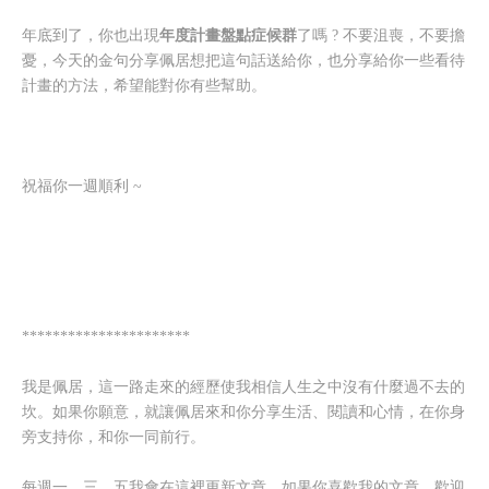
年底到了，你也出現
年度計畫盤點症候群
了嗎 ? 不要沮喪，不要擔
憂，今天的金句分享佩居想把這句話送給你，也分享給你一些看待
計畫的方法，希望能對你有些幫助。
祝福你一週順利 ~
**********************
我是佩居，這一路走來的經歷使我相信人生之中沒有什麼過不去的
坎。如果你願意，就讓佩居來和你分享生活、閱讀和心情，在你身
旁支持你，和你一同前行。
每週一、三、五我會在這裡更新文章，如果你喜歡我的文章，歡迎