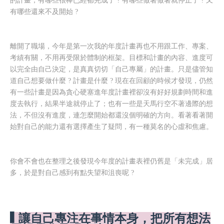
的計畫，有哪些很棒已經都完成了 ? 有哪些做著做著就停止了 ? 又
有哪些還來不及開始 ?
離開了職場，今年是第一次我的年度計畫再也不用跟工作、專案、
考績有關，不用再受限於體制的框架。目標和計畫的內容
、
進度可
以完全由自己決定，是真真切切「自己專屬」的計畫。只是儘管知
道自己想要做什麼 ? 計畫是什麼 ? 現在在回顧的時候才發現，仍然
有一些計畫是因為貪心硬塞進年度計畫裡卻沒有好好規劃時間和進
度去執行，結果半途就停止了；也有一些是天馬行空不著邊際的想
法，不但沒有進度，連怎麼開始都還沒個明確的方向。看著看著開
始對自己的能力還有選擇產生了疑問，有一種莫名的心虛和焦慮。
你會不會也在整理之後發現今年度的計畫表裡仍舊是
「未完成」居
多，於是對自己感到有點失望和沮喪呢 ?
▌讓自己專注在事情本身，把所有想法