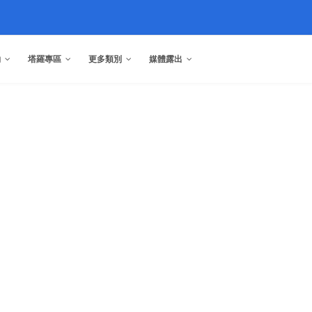
約
塔羅專區
更多類別
媒體露出