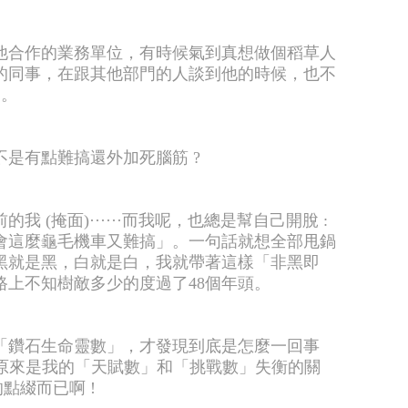
他合作的業務單位，有時候氣到真想做個稻草人
的同事，在跟其他部門的人談到他的時候，也不
」。
是有點難搞還外加死腦筋 ?
 (掩面)······而我呢，也總是幫自己開脫 :
會這麼龜毛機車又難搞」。一句話就想全部甩鍋
黑就是黑，白就是白，我就帶著這樣「非黑即
路上不知樹敵多少的度過了48個年頭。
「鑽石生命靈數」，才發現到底是怎麼一回事
，原來是我的「天賦數」和「挑戰數」失衡的關
點綴而已啊 !