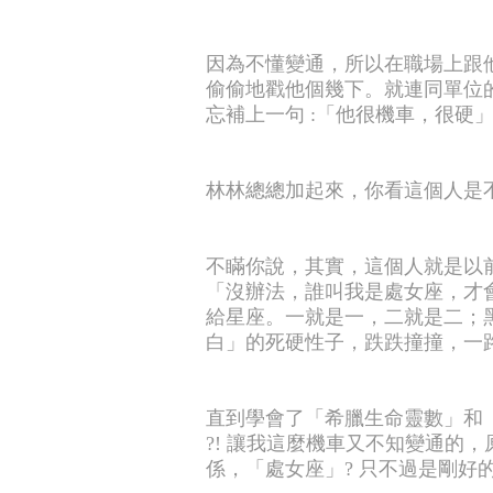
因為不懂變通，所以在職場上跟
偷偷地戳他個幾下。就連同單位
忘補上一句 :「他很機車，很硬
林林總總加起來，你看這個人是不
不瞞你說，其實，這個人就是以前的我
「沒辦法，誰叫我是處女座，才
給星座。一就是一，二就是二；
白」的死硬性子，跌跌撞撞，一
直到學會了「希臘生命靈數」和
?! 讓我這麼機車又不知變通的
係，「處女座」? 只不過是剛好的