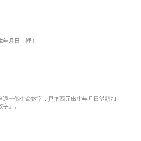
生年月日」
裡 !
算過一個生命數字，是把西元出生年月日從頭加
數字」。