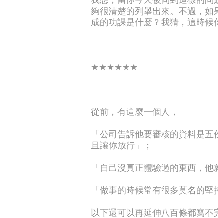
我想，當你今天被問到這樣的問
夠很清楚的列舉出來。
不過，如
成的功課是什麼 ? 我猜，這時候你
★★★★★★
從前，有這麼一個人，
「公司告訴他要審核的資料是五
且讓你放行」；​
「自己沒真正體驗過的東西，他
「做事的時候常有很多莫名的堅
以下還可以再延伸八百條都寫不完··