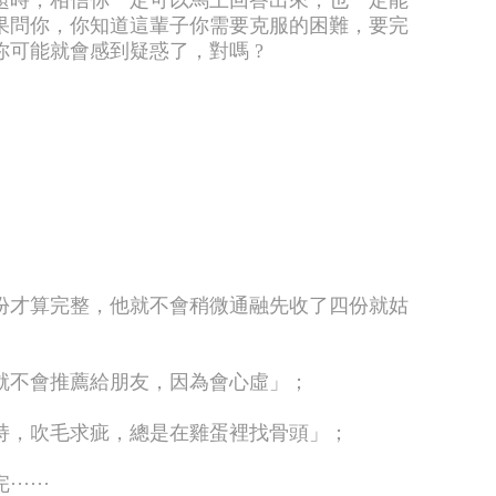
題時，相信你一定可以馬上回答出來，也一定能
果問你，你知道這輩子你需要克服的困難，要完
可能就會感到疑惑了，對嗎 ? ​
份才算完整，他就不會稍微通融先收了四份就姑
就不會推薦給朋友，因為會心虛」；​
持，吹毛求疵，總是在雞蛋裡找骨頭」；
····