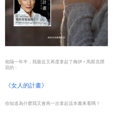
相隔一年半，我最近又再度拿起了梅伊 • 馬斯克撰
寫的 :
《女人的計畫》
你知道為什麼我又會再一次拿起這本書來看嗎 ?