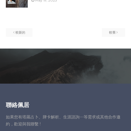
May 19, 2023
較新的
較舊
聯絡佩居
如果您有塔羅占卜、牌卡解析、生涯諮詢⋯等需求或其他合作邀
約，歡迎與我聯繫 !