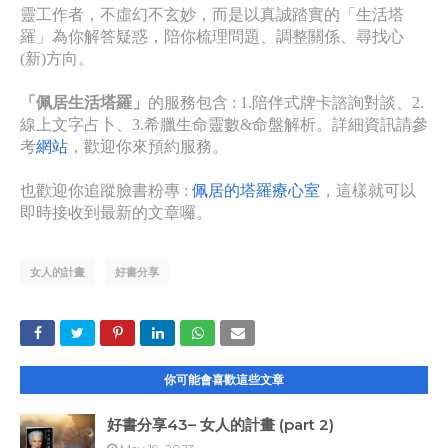
靈工作者，不虛幻不玄妙，而是以真誠踏實的「生活塔
羅」為你解答疑惑，陪你梳理問題、調整關係、尋找心
(新)方向。​​
「佩居生活塔羅」
的服務包含 :
1.陪伴式牌卡諮詢對談
、2.
線上文字占卜、3.希臘生命靈數&命盤解析。詳細資訊請參
考
網站
，歡迎你來預約服務。
也歡迎你追蹤臉書粉專 :
佩居的塔羅療心室
，這樣就可以
即時接收到最新的文章囉。
女人的計畫
好書分享
你可能會喜歡這些文章
好書分享43– 女人的計畫 (part 2)