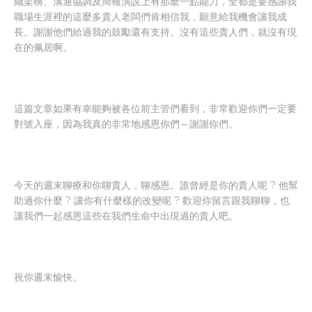
織架構、溝通協調及簡報演說上有那麼一點能力，全都是要感謝我
職場生涯裡的這麼多貴人老闆們肯相信我，願意給我機會讓我成
長。謝謝他們給過我的鼓勵還有支持。沒有這些貴人們，就沒有現
在的佩居啊。
這篇文章如果有幸能夠被各位前主管們看到，非常歡迎你們一定要
對號入座，因為我真的非常地感恩你們～謝謝你們。
今天的週末聊療和你聊貴人，聊感恩。誰曾經是你的貴人呢 ? 他幫
助過你什麼 ? 讓你有什麼樣的改變呢 ? 歡迎你留言跟我聊聊，也
讓我們一起感恩這些在我們生命中出現過的貴人吧。
祝你週末愉快。