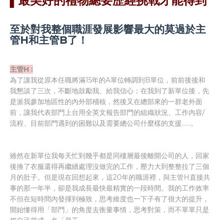
▌最美好的禮物總要歷經挑戰才能得到
至於對我整個職涯發展影響最大的莫過於主
管H和主管B了！
主管H :
為了讓我從原本任職將滿15年的A單位轉調到B單位，前前後後和
我懇談了三次，不斷地鼓勵我、給我信心；在我到了新單位後，先
是派我參加地區性的內外部稽核，然後又在總部來的一群老外面
前，讓我代表部門上台用全英文報告部門的組織狀況、工作內容/
流程、目前部門遇到的困難以及需要總公司什麼樣的支援……。
雖然在新單位我每天忙到幾乎都是同樓層最後離開公司的人，回家
後換了衣服還得再繼續處理沒做完的工作，壓力大到整整拉了三個
月的肚子。但是現在回想起來，這20年的職涯裡，與主管H直接共
事的那一年半，卻是我成長最快最精實的一段時間。我的工作效率
不但在短時間內發揮到極致，思考維度也一下子有了很大的提升，
開始懂得用「部門」的角度去衡量事情，思考對策，而不單單只是