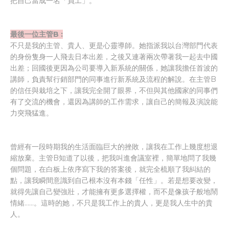
把自己當成一名「員工」。
最後一位主管B :
不只是我的主管、貴人、更是心靈導師。她指派我以台灣部門代表
的身份隻身一人飛去日本出差，之後又連著兩次帶著我一起去中國
出差；回國後更因為公司要導入新系統的關係，她讓我擔任首波的
講師，負責幫行銷部門的同事進行新系統及流程的解說。在主管B
的信任與栽培之下，讓我完全開了眼界，不但與其他國家的同事們
有了交流的機會，還因為講師的工作需求，讓自己的簡報及演說能
力突飛猛進。
曾經有一段時期我的生活面臨巨大的挫敗，讓我在工作上幾度想退
縮放棄。主管B知道了以後，把我叫進會議室裡，簡單地問了我幾
個問題，在白板上依序寫下我的答案後，就完全梳順了我糾結的
點，讓我瞬間意識到自己根本沒有本錢「任性」。若是想要改變，
就得先讓自己變強壯，才能擁有更多選擇權，而不是像孩子般地鬧
情緒……。這時的她，不只是我工作上的貴人，更是我人生中的貴
人。