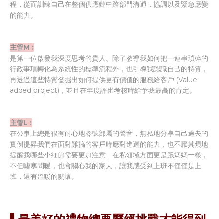
程，從而訓練自己在整個供應鏈中跨部門溝通，協調以及緊急應變
的能力。
主管M :
是第一位啟發我深度思考的貴人。除了教導我如何把一連串瑣碎的
行政事項轉化為系統性的標準流程外，也引導我認識自己的特質，
再透過這些特質發掘出如何提供更有價值的服務給客戶 (Value
added project)，並且在年度評比考核時給予我最高的肯定。
主管L :
在公事上總是很有耐心地聆聽部屬的聲音，無私地分享自己過去的
實例提昇我們在面對難搞的客戶時應對進退的能力，也不厭其煩地
提醒我哪些小細節需要更加注意；在私領域方面更是跟媽媽一樣，
不但噓寒問暖，也會關心我的家人，讓我感受到上班不僅僅是上
班，還有溫暖的關懷。