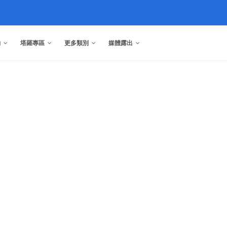
約
塔羅專區
更多類別
媒體露出