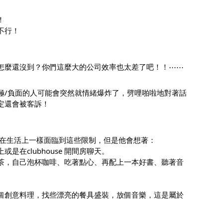
！
不行！
怎麼還沒到？你們這麼大的公司效率也太差了吧！！⋯⋯
極/負面的人可能會突然就情緒爆炸了，劈哩啪啦地對著話
定還會被客訴！
，在生活上一樣面臨到這些限制，但是他會想著：
在clubhouse 開間房聊天。
茶，自己泡杯咖啡、吃著點心、再配上一本好書、聽著音
個創意料理，找些漂亮的餐具盛裝，放個音樂，這是屬於