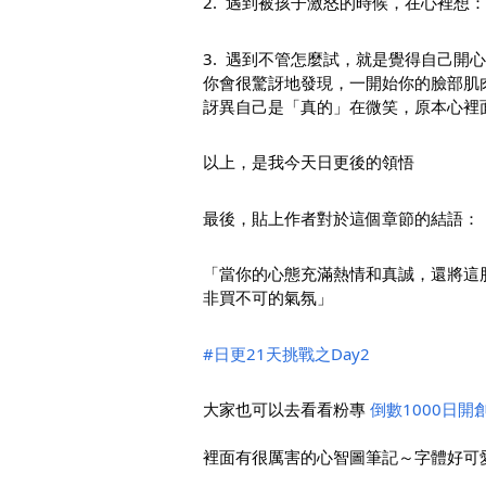
2.  遇到被孩子激怒的時候，在心裡
3.  遇到不管怎麼試，就是覺得自己
你會很驚訝地發現，一開始你的臉部肌
訝異自己是「真的」在微笑，原本心裡
以上，是我今天日更後的領悟
最後，貼上作者對於這個章節的結語：
「當你的心態充滿熱情和真誠，還將這
非買不可的氣氛」
#日更21天挑戰之Day2
大家也可以去看看粉專 
倒數1000日開
裡面有很厲害的心智圖筆記～字體好可