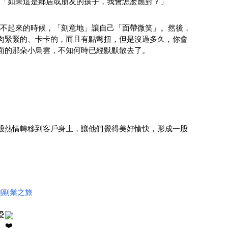
想：「如果這是鄰居或朋友的孩子，我會怎麽應對？」
開心不起來的時候，「刻意地」讓自己「面帶微笑」。然後，
肉緊緊的、卡卡的，而且有點彆扭，但是沒過多久，你會
面的那朵小烏雲，不知何時已經默默散去了。
股熱情轉移到客戶身上，讓他們覺得美好愉快，形成一股
創副業之旅
愛