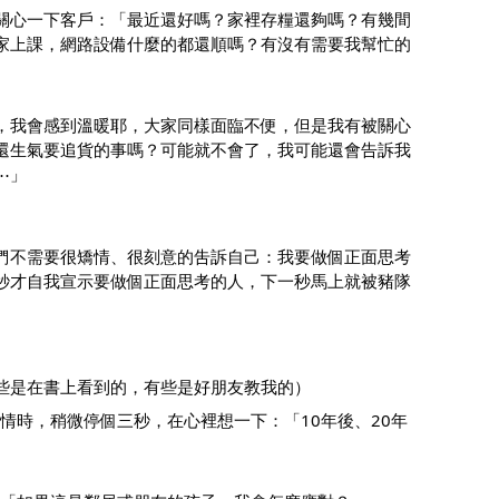
關心一下客戶：「最近還好嗎？家裡存糧還夠嗎？有幾間
家上課，網路設備什麼的都還順嗎？有沒有需要我幫忙的
，我會感到溫暖耶，大家同樣面臨不便，但是我有被關心
還生氣要追貨的事嗎？可能就不會了，我可能還會告訴我
⋯」
們不需要很矯情、很刻意的吿訴自己：我要做個正面思考
秒才自我宣示要做個正面思考的人，下一秒馬上就被豬隊
些是在書上看到的，有些是好朋友教我的）
事情時，稍微停個三秒，在心裡想一下：「10年後、20年