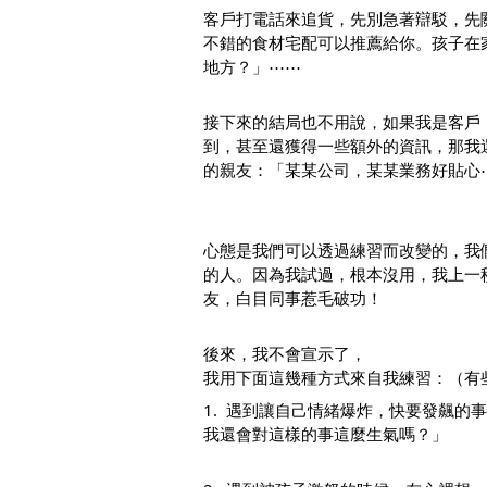
客戶打電話來追貨，先別急著辯駁，先
不錯的食材宅配可以推薦給你。孩子在
地方？」⋯⋯
接下來的結局也不用說，如果我是客戶
到，甚至還獲得一些額外的資訊，那我
的親友：「某某公司，某某業務好貼心
心態是我們可以透過練習而改變的，我
的人。因為我試過，根本沒用，我上一
友，白目同事惹毛破功！
後來，我不會宣示了，
我用下面這幾種方式來自我練習：（有
1.  遇到讓自己情緒爆炸，快要發飆的
我還會對這樣的事這麼生氣嗎？」