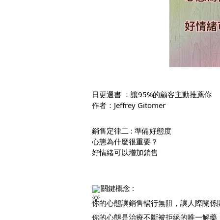
日更選書 ：讓95%的顧客主動推薦你
作者：Jeffrey Gitomer
銷售定律二 : 準備好態度
心態為什麼很重要？
好情緒可以增加銷售
關鍵概念 :  
你的心態讓銷售暢行無阻，讓人際關係
你的心態是治療不斷被拒絕的唯一解藥