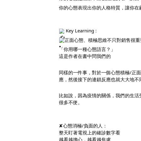
你的心態表現出你的人格特質，讓你在
 Key Learning :   
正面心態、積極思維不只對銷售很重
「你用哪一種心態語言？」
這是作者在書中問我們的
同樣的一件事，對於一個心態積極/正
應，然後接下的連鎖反應也就大大地不
比如說，因為疫情的關係，我們的生活
很多不便。
✘心態消極/負面的人：
整天盯著電視上的確診數字看
越看越擔心，越看越焦慮