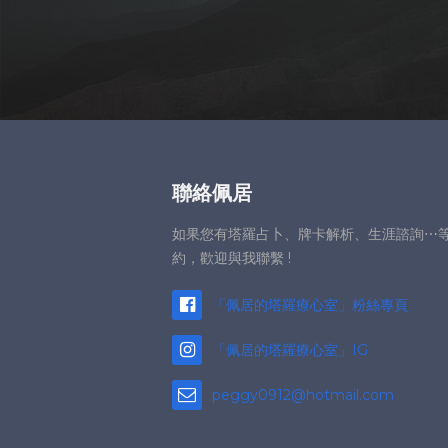
聯絡佩居
如果您有塔羅占卜、牌卡解析、生涯諮詢⋯
約，歡迎與我聯繫 !
「佩居的塔羅療心室」粉絲專頁
「佩居的塔羅療心室」IG
peggy0912@hotmail.com