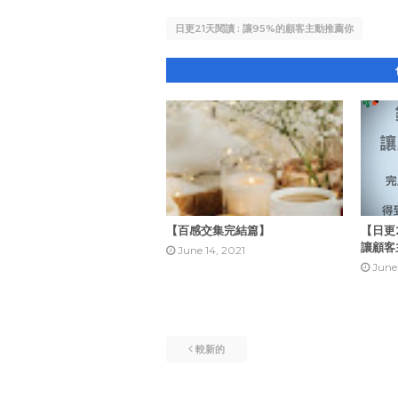
日更21天閱讀 : 讓95%的顧客主動推薦你
【百感交集完結篇】
【日更21
讓顧客
June 14, 2021
June
較新的